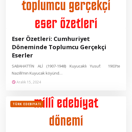
Eser Özetleri: Cumhuriyet
Döneminde Toplumcu Gerçekçi
Eserler
SABAHATTİN ALİ (1907-1948) Kuyucaklı Yusuf: 1903’te
Nazilli’nin Kuyucak köyünd…
Aralık 15, 2024
TÜRK EDEBIYATI