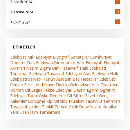
Aralık 2024
4
Kasım 2024
13
2
Ekim 2024
9
ETIKETLER
Edebiyat
Milli Edebiyat
Biyografi
Sanatçılar
Cumhuriyet
Dönemi Türk Edebiyatı
Şiir
Anonim Halk Edebiyatı
Edebiyat
Akımları
Nazım Biçimi
Dinî-Tasavvufî Halk Edebiyatı
Tanzimat Edebiyatı
Tasavvuf Edebiyatı
Aşık Edebiyatı
Halk
Edebiyatı
Servet-i Fünun
Aşık Şiiri
Beş Hececiler
Edebiyat-ı
Cedide
Fecr-i Ati
Hikaye
Tiyatro
Geleneksel Halk Tiyatrosu
Roman
Dil Bilgisi
Tekke Edebiyatı
Eleştiri
Eğitim-Öğretim
Edebiyat Tarihi
Öykü
Deneme
Dil Bilimi
Gazete
Genç
Kalemler
Görüşme
Kip
Mitoloji
Mülakat
Tasavvuf Terimleri
Tasavvuf şairleri
Tenkit
Türkçe
Yazılı Sınav
Yazım Kuralları
Yeni Lisan
İsim Tamlaması