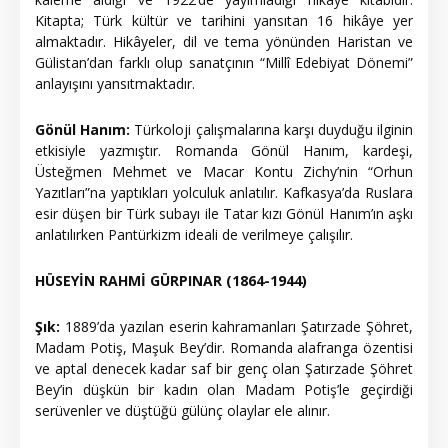
Kitapta; Türk kültür ve tarihini yansıtan 16 hikâye yer
almaktadır. Hikâyeler, dil ve tema yönünden Haristan ve
Gülistan’dan farklı olup sanatçının “Millî Edebiyat Dönemi”
anlayışını yansıtmaktadır.
Gönül Hanım:
Türkoloji çalışmalarına karşı duyduğu ilginin
etkisiyle yazmıştır. Romanda Gönül Hanım, kardeşi,
Üsteğmen Mehmet ve Macar Kontu Zichy’nin “Orhun
Yazıtları”na yaptıkları yolculuk anlatılır. Kafkasya’da Ruslara
esir düşen bir Türk subayı ile Tatar kızı Gönül Hanım’ın aşkı
anlatılırken Pantürkizm ideali de verilmeye çalışılır.
HÜSEYİN RAHMİ GÜRPINAR (1864-1944)
Şık:
1889’da yazılan eserin kahramanları Şatırzade Şöhret,
Madam Potiş, Maşuk Bey’dir. Romanda alafranga özentisi
ve aptal denecek kadar saf bir genç olan Şatırzade Şöhret
Bey’in düşkün bir kadın olan Madam Potiş’le geçirdiği
serüvenler ve düştüğü gülünç olaylar ele alınır.