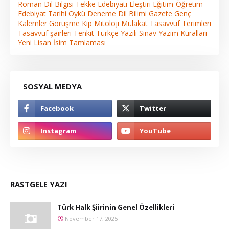
Roman
Dil Bilgisi
Tekke Edebiyatı
Eleştiri
Eğitim-Öğretim
Edebiyat Tarihi
Öykü
Deneme
Dil Bilimi
Gazete
Genç
Kalemler
Görüşme
Kip
Mitoloji
Mülakat
Tasavvuf Terimleri
Tasavvuf şairleri
Tenkit
Türkçe
Yazılı Sınav
Yazım Kuralları
Yeni Lisan
İsim Tamlaması
SOSYAL MEDYA
RASTGELE YAZI
Türk Halk Şiirinin Genel Özellikleri
November 17, 2025