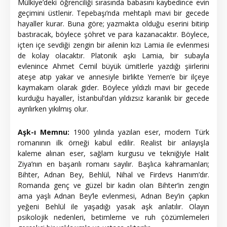
Mülkiye’deki öğrenciliği sırasında babasını kaybedince evin
geçimini üstlenir. Tepebaşı’nda mehtaplı mavi bir gecede
hayaller kurar. Buna göre; yazmakta olduğu eserini bitirip
bastıracak, böylece şöhret ve para kazanacaktır. Böylece,
içten içe sevdiği zengin bir ailenin kızı Lamia ile evlenmesi
de kolay olacaktır. Platonik aşkı Lamia, bir subayla
evlenince Ahmet Cemil büyük ümitlerle yazdığı şiirlerini
ateşe atıp yakar ve annesiyle birlikte Yemen’e bir ilçeye
kaymakam olarak gider. Böylece yıldızlı mavi bir gecede
kurduğu hayaller, İstanbul’dan yıldızsız karanlık bir gecede
ayrılırken yıkılmış olur.
Aşk-ı Memnu:
1900 yılında yazılan eser, modern Türk
romanının ilk örneği kabul edilir. Realist bir anlayışla
kaleme alınan eser, sağlam kurgusu ve tekniğiyle Halit
Ziya’nın en başarılı romanı sayılır. Başlıca kahramanları;
Bihter, Adnan Bey, Behlül, Nihal ve Firdevs Hanım’dır.
Romanda genç ve güzel bir kadın olan Bihter’in zengin
ama yaşlı Adnan Bey’le evlenmesi, Adnan Bey’in çapkın
yeğeni Behlül ile yaşadığı yasak aşk anlatılır. Olayın
psikolojik nedenleri, betimleme ve ruh çözümlemeleri