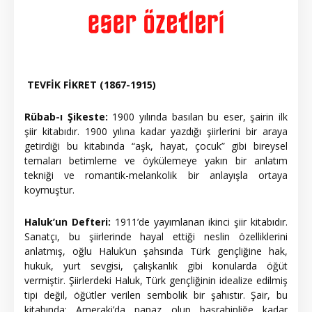
TEVFİK FİKRET (1867-1915)
Rübab-ı Şikeste:
1900 yılında basılan bu eser, şairin ilk
şiir kitabıdır. 1900 yılına kadar yazdığı şiirlerini bir araya
getirdiği bu kitabında “aşk, hayat, çocuk” gibi bireysel
temaları betimleme ve öykülemeye yakın bir anlatım
tekniği ve romantik-melankolik bir anlayışla ortaya
koymuştur.
Haluk’un Defteri:
1911’de yayımlanan ikinci şiir kitabıdır.
Sanatçı, bu şiirlerinde hayal ettiği neslin özelliklerini
anlatmış, oğlu Haluk’un şahsında Türk gençliğine hak,
hukuk, yurt sevgisi, çalışkanlık gibi konularda öğüt
vermiştir. Şiirlerdeki Haluk, Türk gençliğinin idealize edilmiş
tipi değil, öğütler verilen sembolik bir şahıstır. Şair, bu
kitabında; Ameraki’da papaz olup başrahipliğe kadar