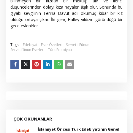
bilinmeyen bir kızdan bir mektup alır ve ilerici
düşüncelerinden dolayı kıza hayalen âşık olur. Sonunda bu
gıyabi sevgilinin Feriha Davut adlı okumuş kibar bir kız
olduğu ortaya çıkar. İki genç Halley yıldızın göründüğü bir
gece evlenirler.
Tags:
Edebiyat
Eser Özetleri
Servet-i Fünun
Servetifünun Eserleri
Türk Edebiyatı
ÇOK OKUNANLAR
İslamiyet Öncesi Türk Edebiyatının Genel