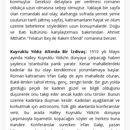
konmuştur. Gereksiz detaylara yer verilmesi romanın
oldukça uzun olmasına sebep olmuştur. Yaklaşık bin sayfa
olan romandaki asıl olay; alafranga sofrada yemek yeme
usulünün tarifi (altmış sayfa), kahramanların hayat ve ölüm
üzerine birbirlerine söyledikleri uzun konuşmalardır. Doğu
ve Batı kültürünü karşılaştırması bakımından Ahmet
Mithat’ın “Felatun Bey ile Rakım Efendi” romanına benzer.
Kuyruklu Yıldız Altında Bir İzdivaç:
1910 yılı Mayıs
ayında Halley Kuyruklu Yıldız’ın dünyaya çarpacağı haberi
yayılınca İstanbul’da panik yaratır. Kenar mahallelerdeki
kadınlar da bu olayı kendilerince yorumlamaya başlar.
Roman kahramanı İrfan Galip de aynı mahallede oturan,
Batılı ilimleri tahsil etmiş, genç, zengin biridir. Bir gün yolda
gördüğü peçeli bir kadının güzel ve bilgili olduğunu
düşünerek onu takip eder ancak kadın onu tersler. Bunun
üzerine kadınlara düşman kesilir. Kadınları aşağılamak ve
korkutmak için astronomi, fizik gibi alanlarda konferanslar
verir, bu arada Halley Kuyruklu Yıldız’ın dünyaya
çarpmasıyla kıyametin kopacağını söyler ve herkesi buna
inandırır. Konferanslar sürerken İrfan Galip, yazarı