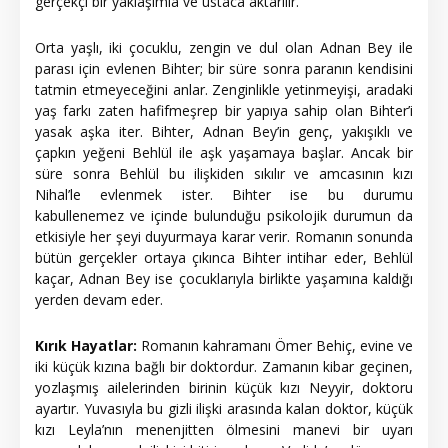
gerçekçi bir yaklaşımla ve ustaca aktarılır.
Orta yaşlı, iki çocuklu, zengin ve dul olan Adnan Bey ile
parası için evlenen Bihter; bir süre sonra paranın kendisini
tatmin etmeyeceğini anlar. Zenginlikle yetinmeyişi, aradaki
yaş farkı zaten hafifmeşrep bir yapıya sahip olan Bihter’i
yasak aşka iter. Bihter, Adnan Bey’in genç, yakışıklı ve
çapkın yeğeni Behlül ile aşk yaşamaya başlar. Ancak bir
süre sonra Behlül bu ilişkiden sıkılır ve amcasının kızı
Nihal’le evlenmek ister. Bihter ise bu durumu
kabullenemez ve içinde bulunduğu psikolojik durumun da
etkisiyle her şeyi duyurmaya karar verir. Romanın sonunda
bütün gerçekler ortaya çıkınca Bihter intihar eder, Behlül
kaçar, Adnan Bey ise çocuklarıyla birlikte yaşamına kaldığı
yerden devam eder.
Kırık Hayatlar:
Romanın kahramanı Ömer Behiç, evine ve
iki küçük kızına bağlı bir doktordur. Zamanın kibar geçinen,
yozlaşmış ailelerinden birinin küçük kızı Neyyir, doktoru
ayartır. Yuvasıyla bu gizli ilişki arasında kalan doktor, küçük
kızı Leyla’nın menenjitten ölmesini manevi bir uyarı