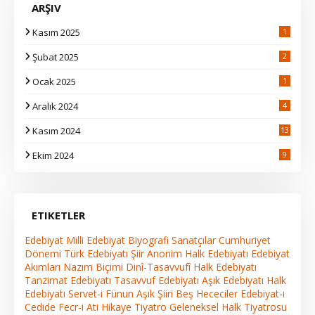
ARŞIV
Kasım 2025
1
Şubat 2025
2
Ocak 2025
1
Aralık 2024
4
Kasım 2024
13
2
Ekim 2024
9
ETIKETLER
Edebiyat
Milli Edebiyat
Biyografi
Sanatçılar
Cumhuriyet
Dönemi Türk Edebiyatı
Şiir
Anonim Halk Edebiyatı
Edebiyat
Akımları
Nazım Biçimi
Dinî-Tasavvufî Halk Edebiyatı
Tanzimat Edebiyatı
Tasavvuf Edebiyatı
Aşık Edebiyatı
Halk
Edebiyatı
Servet-i Fünun
Aşık Şiiri
Beş Hececiler
Edebiyat-ı
Cedide
Fecr-i Ati
Hikaye
Tiyatro
Geleneksel Halk Tiyatrosu