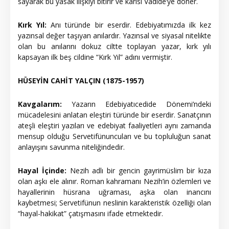
sayarak bu yasak ilişkiyi bitirir ve karısı Vadide’ye döner.
Kırk Yıl:
Anı türünde bir eserdir. Edebiyatımızda ilk kez
yazınsal değer taşıyan anılardır. Yazınsal ve siyasal nitelikte
olan bu anılarını dokuz ciltte toplayan yazar, kırk yılı
kapsayan ilk beş cildine “Kırk Yıl” adını vermiştir.
HÜSEYİN CAHİT YALÇIN (1875-1957)
Kavgalarım:
Yazarın Edebiyatıcedide Dönemi’ndeki
mücadelesini anlatan eleştiri türünde bir eserdir. Sanatçının
ateşli eleştiri yazıları ve edebiyat faaliyetleri aynı zamanda
mensup olduğu Servetifünuncuları ve bu topluluğun sanat
anlayışını savunma niteliğindedir.
Hayal İçinde:
Nezih adlı bir gencin gayrimüslim bir kıza
olan aşkı ele alınır. Roman kahramanı Nezih’in özlemleri ve
hayallerinin hüsrana uğraması, aşka olan inancını
kaybetmesi; Servetifünun neslinin karakteristik özelliği olan
“hayal-hakikat” çatışmasını ifade etmektedir.