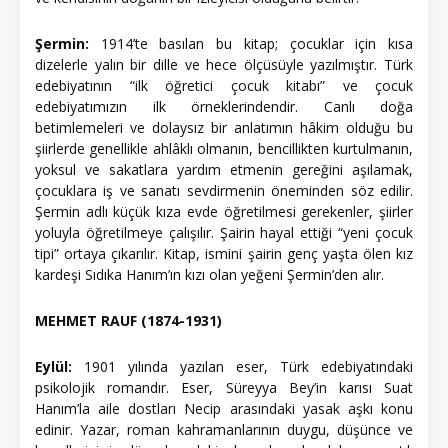
Şermin:
1914’te basılan bu kitap; çocuklar için kısa
dizelerle yalın bir dille ve hece ölçüsüyle yazılmıştır. Türk
edebiyatının “ilk öğretici çocuk kitabı” ve çocuk
edebiyatımızın ilk örneklerindendir. Canlı doğa
betimlemeleri ve dolaysız bir anlatımın hâkim olduğu bu
şiirlerde genellikle ahlâklı olmanın, bencillikten kurtulmanın,
yoksul ve sakatlara yardım etmenin gereğini aşılamak,
çocuklara iş ve sanatı sevdirmenin öneminden söz edilir.
Şermin adlı küçük kıza evde öğretilmesi gerekenler, şiirler
yoluyla öğretilmeye çalışılır. Şairin hayal ettiği “yeni çocuk
tipi” ortaya çıkarılır. Kitap, ismini şairin genç yaşta ölen kız
kardeşi Sıdıka Hanım’ın kızı olan yeğeni Şermin’den alır.
MEHMET RAUF (1874-1931)
Eylül:
1901 yılında yazılan eser, Türk edebiyatındaki
psikolojik romandır. Eser, Süreyya Bey’in karısı Suat
Hanım’la aile dostları Necip arasındaki yasak aşkı konu
edinir. Yazar, roman kahramanlarının duygu, düşünce ve