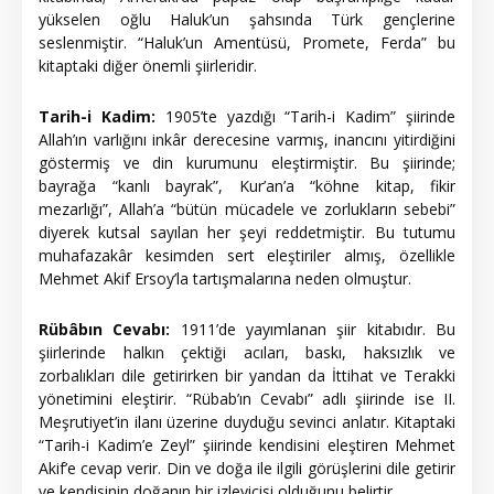
yükselen oğlu Haluk’un şahsında Türk gençlerine
seslenmiştir. “Haluk’un Amentüsü, Promete, Ferda” bu
kitaptaki diğer önemli şiirleridir.
Tarih-i Kadim:
1905’te yazdığı “Tarih-i Kadim” şiirinde
Allah’ın varlığını inkâr derecesine varmış, inancını yitirdiğini
göstermiş ve din kurumunu eleştirmiştir. Bu şiirinde;
bayrağa “kanlı bayrak”, Kur’an’a “köhne kitap, fikir
mezarlığı”, Allah’a “bütün mücadele ve zorlukların sebebi”
diyerek kutsal sayılan her şeyi reddetmiştir. Bu tutumu
muhafazakâr kesimden sert eleştiriler almış, özellikle
Mehmet Akif Ersoy’la tartışmalarına neden olmuştur.
Rübâbın Cevabı:
1911’de yayımlanan şiir kitabıdır. Bu
şiirlerinde halkın çektiği acıları, baskı, haksızlık ve
zorbalıkları dile getirirken bir yandan da İttihat ve Terakki
yönetimini eleştirir. “Rübab’ın Cevabı” adlı şiirinde ise II.
Meşrutiyet’in ilanı üzerine duyduğu sevinci anlatır. Kitaptaki
“Tarih-i Kadim’e Zeyl” şiirinde kendisini eleştiren Mehmet
Akif’e cevap verir. Din ve doğa ile ilgili görüşlerini dile getirir
ve kendisinin doğanın bir izleyicisi olduğunu belirtir.