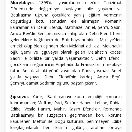
Mürebbiye:
1899’da yayımlanan eser’de Tanzimat
Dönemi’nde değişmeye başlayan aile yaşamı ve
Batılılaşma uğruna çocuklara yanlış eğitim vermenin
doğurduğu kötü sonuçlar ele alınmıştır. Romanın
kahramanları Dehri Efendi, Matmazel Anjel, Şem’i, Sadri,
Amca Bey’dir. Sert bir mizaca sahip olan Dehri Efendi hem
geleneklere bağlı hem de Batı hayranı biridir. Mülkiye’den
emekli olup ölen eşinden olan Melahat adlı kızı, Melahat’ın
oğlu Şem’i ve içgüveysi olarak gelen Melahat’in kocası
Sadri ile birlikte bir yalıda yaşamaktadır. Dehri Efendi,
çocuklarının eğitimi için Anjel adında Fransız bir mürebbiye
tutar. Ancak ahlaki yönü zayıf olan Paris yosması Anjel;
yalıda yaşayan Dehri Efendi’nin kardeşi Amca Bey’i,
Şem’i’yi, damat Sadri’nin oğlunu baştan çıkarır.
Şıpsevdi:
Yanlış Batılılaşmayı konu edindiği romanın
kahramanları; Meftun, Raci, Şeküre Hanım, Lebibe, Rabia,
Edibe, Vesile Hanım, Mahir, Kasım Efendi’dir. Romanda
Batılılaşmayı bir süzgeçten geçirmeden körü körüne
kabullenen Meftun ile Doğu kültürünü benimseyen Edibe
karşılaştırılarak her ikisinin gülünç tarafları ortaya