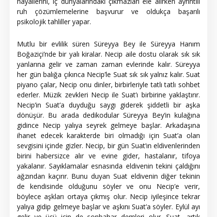
hayallerini, iç dünyalarındaki çıkmazları ele alırken ayrıntılı
ruh çözümlemelerine başvurur ve oldukça başarılı
psikolojik tahliller yapar.
Mutlu bir evlilik süren Süreyya Bey ile Süreyya Hanım
Boğaziçi’nde bir yalı kiralar. Necip aile dostu olarak sık sık
yanlarına gelir ve zaman zaman evlerinde kalır. Süreyya
her gün balığa çıkınca Necip’le Suat sık sık yalnız kalır. Suat
piyano çalar, Necip onu dinler, birbirleriyle tatlı tatlı sohbet
ederler. Müzik zevkleri Necip ile Suat’ı birbirine yaklaştırır.
Necip’in Suat’a duyduğu saygı giderek şiddetli bir aşka
dönüşür. Bu arada dedikodular Süreyya Bey’in kulağına
gidince Necip yalıya seyrek gelmeye başlar. Arkadaşına
ihanet edecek karakterde biri olmadığı için Suat’a olan
sevgisini içinde gizler. Necip, bir gün Suat’ın eldivenlerinden
birini habersizce alır ve evine gider, hastalanır, tifoya
yakalanır. Sayıklamalar esnasında eldivenin tekini çaldığını
ağzından kaçırır. Bunu duyan Suat eldivenin diğer tekinin
de kendisinde olduğunu söyler ve onu Necip’e verir,
böylece aşkları ortaya çıkmış olur. Necip iyileşince tekrar
yalıya gidip gelmeye başlar ve aşkını Suat’a söyler. Eylül ayı
gelir ve üçü için de sonbahar demleri olur. Suat, artık