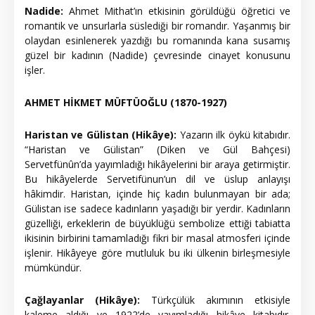
Nadide:
Ahmet Mithat’ın etkisinin görüldüğü öğretici ve
romantik ve unsurlarla süslediği bir romandır. Yaşanmış bir
olaydan esinlenerek yazdığı bu romanında kana susamış
güzel bir kadının (Nadide) çevresinde cinayet konusunu
işler.
AHMET HİKMET MÜFTÜOĞLU (1870-1927)
Haristan ve Gülistan (Hikâye):
Yazarın ilk öykü kitabıdır.
“Haristan ve Gülistan” (Diken ve Gül Bahçesi)
Servetfünûn’da yayımladığı hikâyelerini bir araya getirmiştir.
Bu hikâyelerde Servetifünun’un dil ve üslup anlayışı
hâkimdir. Haristan, içinde hiç kadın bulunmayan bir ada;
Gülistan ise sadece kadınların yaşadığı bir yerdir. Kadınların
güzelliği, erkeklerin de büyüklüğü sembolize ettiği tabiatta
ikisinin birbirini tamamladığı fikri bir masal atmosferi içinde
işlenir. Hikâyeye göre mutluluk bu iki ülkenin birleşmesiyle
mümkündür.
Çağlayanlar (Hikâye):
Türkçülük akımının etkisiyle
kaleme aldığı ve 1922’de yayımladığı hikâye kitabıdır.