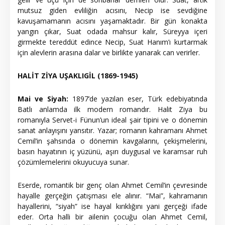
mutsuz giden evliliğin acısını, Necip ise sevdiğine
kavuşamamanın acısını yaşamaktadır. Bir gün konakta
yangın çıkar, Suat odada mahsur kalır, Süreyya içeri
girmekte tereddüt edince Necip, Suat Hanım’ı kurtarmak
için alevlerin arasına dalar ve birlikte yanarak can verirler.
HALİT ZİYA UŞAKLIGİL (1869-1945)
Mai ve Siyah:
1897’de yazılan eser, Türk edebiyatında
Batlı anlamda ilk modern romandır. Halit Ziya bu
romanıyla Servet-i Fünun’un ideal şair tipini ve o dönemin
sanat anlayışını yansıtır. Yazar; romanın kahramanı Ahmet
Cemil’in şahsında o dönemin kavgalarını, çekişmelerini,
basın hayatının iç yüzünü, aşırı duygusal ve karamsar ruh
çözümlemelerini okuyucuya sunar.
Eserde, romantik bir genç olan Ahmet Cemil’in çevresinde
hayalle gerçeğin çatışması ele alınır. “Mai”, kahramanın
hayallerini, “siyah” ise hayal kırıklığını yani gerçeği ifade
eder. Orta halli bir ailenin çocuğu olan Ahmet Cemil,