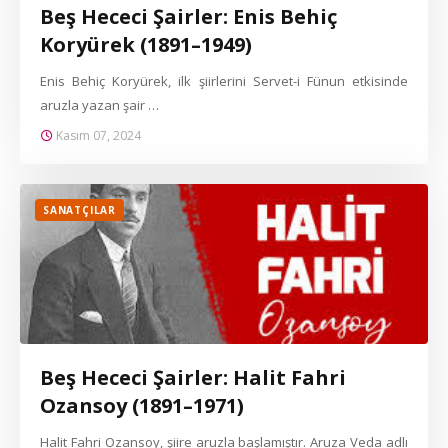
Beş Hececi Şairler: Enis Behiç
Koryürek (1891–1949)
Enis Behiç Koryürek, ilk şiirlerini Servet-i Fünun etkisinde
aruzla yazan şair …
Kasım 07, 2024
SANATÇILAR
Beş Hececi Şairler: Halit Fahri
Ozansoy (1891–1971)
Halit Fahri Ozansoy, şiire aruzla başlamıştır. Aruza Veda adlı