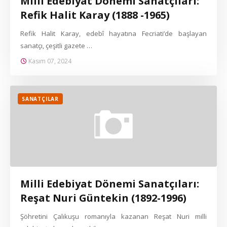
Milli Edebiyat Dönemi Sanatçıları:
Refik Halit Karay (1888 -1965)
Refik Halit Karay, edebî hayatına Fecriati’de başlayan
sanatçı, çeşitli gazete …
Kasım 07, 2024
SANATÇILAR
Milli Edebiyat Dönemi Sanatçıları:
Reşat Nuri Güntekin (1892-1996)
Şöhretini Çalıkuşu romanıyla kazanan Reşat Nuri milli