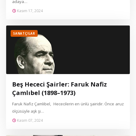
adaya…
Kasım 17, 2024
SANATÇILAR
Beş Hececi Şairler: Faruk Nafiz
Çamlıbel (1898–1973)
Faruk Nafiz Çamlıbel, Hececilerin en ünlü şairidir. Önce aruz
ölçüsüyle aşk şi…
Kasım 07, 2024