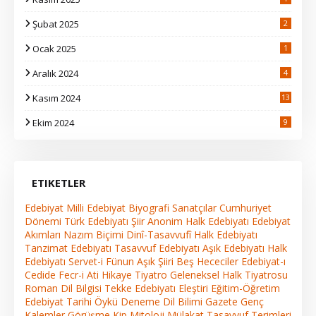
Şubat 2025
2
Ocak 2025
1
Aralık 2024
4
Kasım 2024
13
2
Ekim 2024
9
ETIKETLER
Edebiyat
Milli Edebiyat
Biyografi
Sanatçılar
Cumhuriyet
Dönemi Türk Edebiyatı
Şiir
Anonim Halk Edebiyatı
Edebiyat
Akımları
Nazım Biçimi
Dinî-Tasavvufî Halk Edebiyatı
Tanzimat Edebiyatı
Tasavvuf Edebiyatı
Aşık Edebiyatı
Halk
Edebiyatı
Servet-i Fünun
Aşık Şiiri
Beş Hececiler
Edebiyat-ı
Cedide
Fecr-i Ati
Hikaye
Tiyatro
Geleneksel Halk Tiyatrosu
Roman
Dil Bilgisi
Tekke Edebiyatı
Eleştiri
Eğitim-Öğretim
Edebiyat Tarihi
Öykü
Deneme
Dil Bilimi
Gazete
Genç
Kalemler
Görüşme
Kip
Mitoloji
Mülakat
Tasavvuf Terimleri