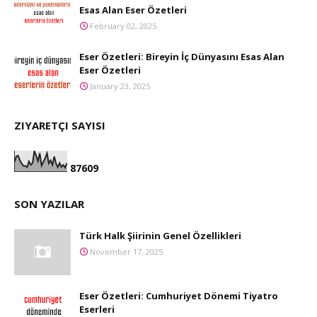
Esas Alan Eser Özetleri
February 02, 2025
Eser Özetleri: Bireyin İç Dünyasını Esas Alan
Eser Özetleri
January 23, 2025
ZIYARETÇI SAYISI
8
7
6
0
9
SON YAZILAR
Türk Halk Şiirinin Genel Özellikleri
November 17, 2025
Eser Özetleri: Cumhuriyet Dönemi Tiyatro
Eserleri