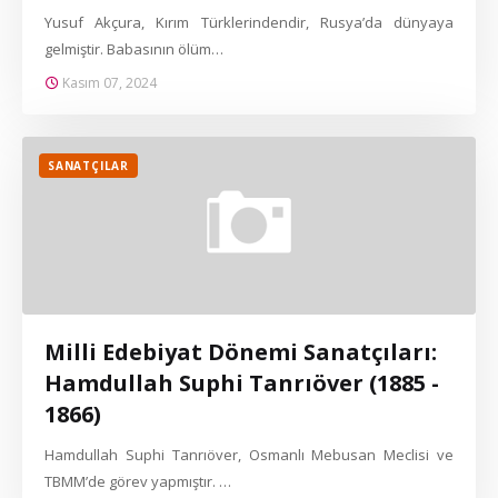
Yusuf Akçura, Kırım Türklerindendir, Rusya’da dünyaya
gelmiştir. Babasının ölüm…
Kasım 07, 2024
SANATÇILAR
Milli Edebiyat Dönemi Sanatçıları:
Hamdullah Suphi Tanrıöver (1885 -
1866)
Hamdullah Suphi Tanrıöver, Osmanlı Mebusan Meclisi ve
TBMM’de görev yapmıştır. …