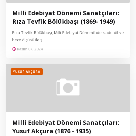
Milli Edebiyat Dönemi Sanatçıları:
Rıza Tevfik Bölükbaşı (1869- 1949)
Rıza Tevfik Bölükbaşı, Millî Edebiyat Dönemi’nde sade dil ve
hece ölçüsü ile ş…
Kasım 07, 2024
YUSUF AKÇURA
Milli Edebiyat Dönemi Sanatçıları:
Yusuf Akçura (1876 - 1935)