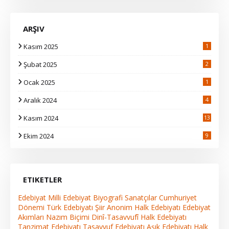
ARŞIV
Kasım 2025
1
Şubat 2025
2
Ocak 2025
1
Aralık 2024
4
Kasım 2024
13
2
Ekim 2024
9
ETIKETLER
Edebiyat
Milli Edebiyat
Biyografi
Sanatçılar
Cumhuriyet
Dönemi Türk Edebiyatı
Şiir
Anonim Halk Edebiyatı
Edebiyat
Akımları
Nazım Biçimi
Dinî-Tasavvufî Halk Edebiyatı
Tanzimat Edebiyatı
Tasavvuf Edebiyatı
Aşık Edebiyatı
Halk