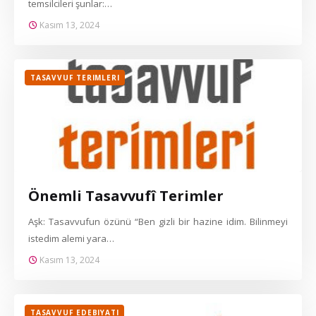
temsilcileri şunlar:…
Kasım 13, 2024
TASAVVUF TERIMLERI
Önemli Tasavvufî Terimler
Aşk: Tasavvufun özünü “Ben gizli bir hazine idim. Bilinmeyi
istedim alemi yara…
Kasım 13, 2024
TASAVVUF EDEBIYATI