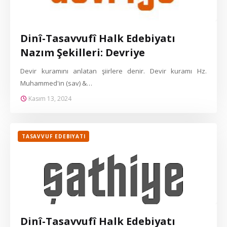
Dinî-Tasavvufî Halk Edebiyatı
Nazım Şekilleri: Devriye
Devir kuramını anlatan şiirlere denir. Devir kuramı Hz.
Muhammed'in (sav) &…
Kasım 13, 2024
TASAVVUF EDEBIYATI
Dinî-Tasavvufî Halk Edebiyatı