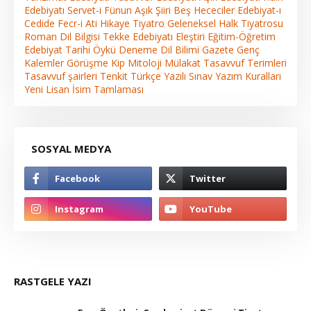
Edebiyatı
Servet-i Fünun
Aşık Şiiri
Beş Hececiler
Edebiyat-ı
Cedide
Fecr-i Ati
Hikaye
Tiyatro
Geleneksel Halk Tiyatrosu
Roman
Dil Bilgisi
Tekke Edebiyatı
Eleştiri
Eğitim-Öğretim
Edebiyat Tarihi
Öykü
Deneme
Dil Bilimi
Gazete
Genç
Kalemler
Görüşme
Kip
Mitoloji
Mülakat
Tasavvuf Terimleri
Tasavvuf şairleri
Tenkit
Türkçe
Yazılı Sınav
Yazım Kuralları
Yeni Lisan
İsim Tamlaması
SOSYAL MEDYA
RASTGELE YAZI