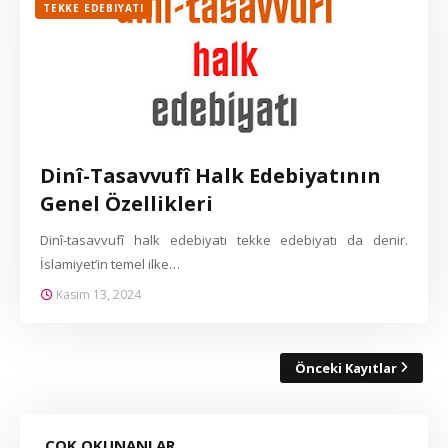
TEKKE EDEBIYATI
Dinî-Tasavvufî Halk Edebiyatının
Genel Özellikleri
Dinî-tasavvufî halk edebiyatı tekke edebiyatı da denir.
İslamiyet’in temel ilke…
Kasım 13, 2024
Önceki Kayıtlar
ÇOK OKUNANLAR