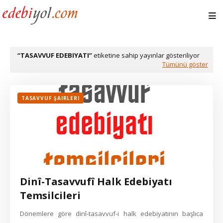
TASAVVUF EDEBIYATI
etiketine sahip yayınlar gösteriliyor
Tümünü göster
TASAVVUF ŞAIRLERI
Dinî-Tasavvufî Halk Edebiyatı
Temsilcileri
Dönemlere göre dinî-tasavvuf-i halk edebiyatının başlıca