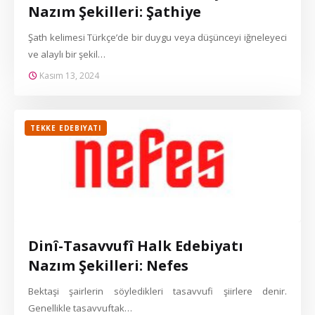
Nazım Şekilleri: Şathiye
Şath kelimesi Türkçe’de bir duygu veya düşünceyi iğneleyeci
ve alaylı bir şekil…
Kasım 13, 2024
TEKKE EDEBIYATI
Dinî-Tasavvufî Halk Edebiyatı
Nazım Şekilleri: Nefes
Bektaşi şairlerin söyledikleri tasavvufi şiirlere denir.
Genellikle tasavvuftak…