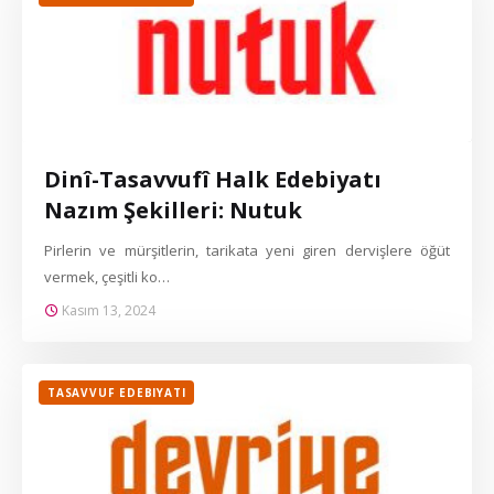
Dinî-Tasavvufî Halk Edebiyatı
Nazım Şekilleri: Nutuk
Pirlerin ve mürşitlerin, tarikata yeni giren dervişlere öğüt
vermek, çeşitli ko…
Kasım 13, 2024
TASAVVUF EDEBIYATI