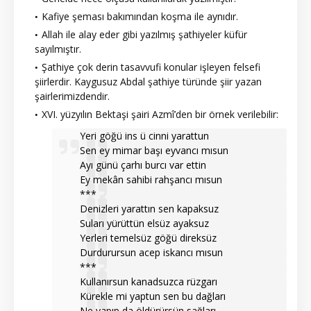
Kafiye şeması bakımından koşma ile aynıdır.
Allah ile alay eder gibi yazılmış şathiyeler küfür
sayılmıştır.
Şathiye çok derin tasavvufi konular işleyen felsefi
şiirlerdir. Kaygusuz Abdal şathiye türünde şiir yazan
şairlerimizdendir.
XVI. yüzyılın Bektaşi şairi Azmî’den bir örnek verilebilir:
Yeri göğü ins ü cinni yarattun
Sen ey mimar başı eyvancı mısun
Ayı günü çarhı burcı var ettin
Ey mekân sahibi rahşancı mısun
***
Denizleri yarattın sen kapaksuz
Suları yürüttün elsüz ayaksuz
Yerleri temelsüz göğü direksüz
Durdurursun acep iskancı mısun
***
Kullanırsun kanadsuzca rüzgarı
Kürekle mi yaptun sen bu dağları
Ne yapıp da öldürürsün sağları