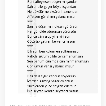
Beni affeylesen düşen mi şandan
Şahlar bile geçer böyle isyandan
Ne dökülür ne eksülür haznenden
Affetsen günahımı yalancı mısun
***
Şanına düşer mi noksan görürsün
Her gönülde oturursun yürürsün
Bunca cânı alup yine virirsün
Götürüp getiren kervancı mısun
***
Bilirsün ben kulum en sultânumsun
Kalbde zikrüm dilde tercemânumsun
Sen benüm cânımda cân mihmanumsun
Gönlümün yarısı yabancı mısun
***
Belî delil eyler kendün söylersün
İçerden Azmî’yi pazar eylersün
Yücelerden yüce seyrân edersün
İşin seyrân kendin seyrâncı mısun