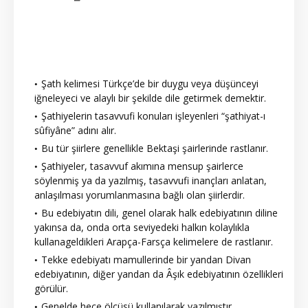
Şath kelimesi Türkçe’de bir duygu veya düşünceyi
iğneleyeci ve alaylı bir şekilde dile getirmek demektir.
Şathiyelerin tasavvufi konuları işleyenleri “şathiyat-ı
sûfiyâne” adını alır.
Bu tür şiirlere genellikle Bektaşi şairlerinde rastlanır.
Şathiyeler, tasavvuf akımına mensup şairlerce
söylenmiş ya da yazılmış, tasavvufi inançları anlatan,
anlaşılması yorumlanmasına bağlı olan şiirlerdir.
Bu edebiyatın dili, genel olarak halk edebiyatının diline
yakınsa da, onda orta seviyedeki halkın kolaylıkla
kullanageldikleri Arapça-Farsça kelimelere de rastlanır.
Tekke edebiyatı mamullerinde bir yandan Divan
edebiyatının, diğer yandan da Âşık edebiyatının özellikleri
görülür.
Genelde hece ölçüsü kullanılarak yazılmıştır.