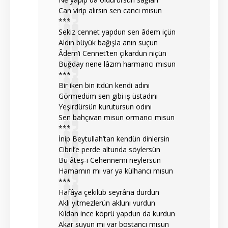
Can virip alırsın sen cancı mısun
***
Sekiz cennet yapdun sen âdem içün
Aldın büyük bağışla anın suçun
Âdem’i Cennet’ten çıkardun niçün
Buğday nene lâzım harmancı mısun
***
Bir iken bin itdün kendi adını
Görmedüm sen gibi iş üstadını
Yeşirdürsün kurutursun odını
Sen bahçıvan mısun ormancı mısun
***
İnip Beytullah’tan kendün dinlersin
Cibril’e perde altunda söylersün
Bu âteş-i Cehennemi neylersün
Hamamın mı var ya külhancı mısun
***
Hafâya çekilüb seyrâna durdun
Aklı yitmezlerün aklunı vurdun
Kıldan ince köprü yapdun da kurdun
Akar suyun mı var bostancı mısun