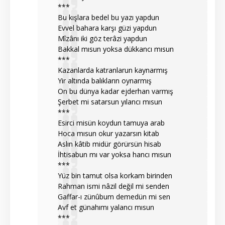
***
Bu kışlara bedel bu yazı yapdun
Evvel bahara karşı güzi yapdun
Mîzânı iki göz terâzi yapdun
Bakkal mısun yoksa dükkancı mısun
***
Kazanlarda katranlarun kaynarmış
Yir altında balıkların oynarmış
On bu dünya kadar ejderhan varmış
Şerbet mi satarsun yılancı mısun
***
Esirci misün koydun tamuya arab
Hoca mısun okur yazarsın kitab
Aslın kâtib midür görürsün hisab
İhtisabun mı var yoksa hancı mısun
***
Yüz bin tamut olsa korkam birinden
Rahman ismi nâzil değil mi senden
Gaffar-ı zünûbum demedün mi sen
Avf et günahımı yalancı mısun
***