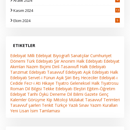
Aralık 2024
Kasım 2024
13
2
Ekim 2024
9
ETIKETLER
Edebiyat
Milli Edebiyat
Biyografi
Sanatçılar
Cumhuriyet
Dönemi Türk Edebiyatı
Şiir
Anonim Halk Edebiyatı
Edebiyat
Akımları
Nazım Biçimi
Dinî-Tasavvufî Halk Edebiyatı
Tanzimat Edebiyatı
Tasavvuf Edebiyatı
Aşık Edebiyatı
Halk
Edebiyatı
Servet-i Fünun
Aşık Şiiri
Beş Hececiler
Edebiyat-ı
Cedide
Fecr-i Ati
Hikaye
Tiyatro
Geleneksel Halk Tiyatrosu
Roman
Dil Bilgisi
Tekke Edebiyatı
Eleştiri
Eğitim-Öğretim
Edebiyat Tarihi
Öykü
Deneme
Dil Bilimi
Gazete
Genç
Kalemler
Görüşme
Kip
Mitoloji
Mülakat
Tasavvuf Terimleri
Tasavvuf şairleri
Tenkit
Türkçe
Yazılı Sınav
Yazım Kuralları
Yeni Lisan
İsim Tamlaması