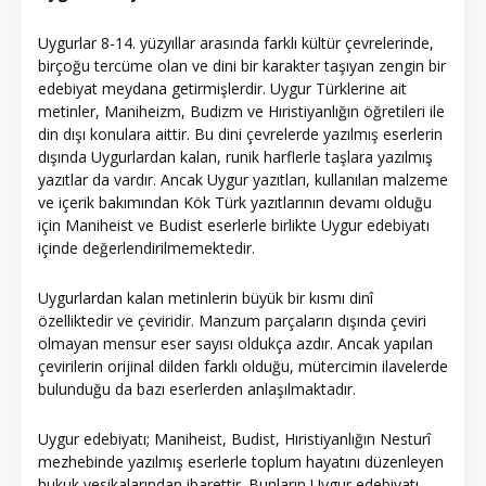
Uygurlar 8-14. yüzyıllar arasında farklı kültür çevrelerinde,
birçoğu tercüme olan ve dini bir karakter taşıyan zengin bir
edebiyat meydana getirmişlerdir. Uygur Türklerine ait
metinler, Maniheizm, Budizm ve Hıristiyanlığın öğretileri ile
din dışı konulara aittir. Bu dini çevrelerde yazılmış eserlerin
dışında Uygurlardan kalan, runik harflerle taşlara yazılmış
yazıtlar da vardır. Ancak Uygur yazıtları, kullanılan malzeme
ve içerik bakımından Kök Türk yazıtlarının devamı olduğu
için Maniheist ve Budist eserlerle birlikte Uygur edebiyatı
içinde değerlendirilmemektedir.
Uygurlardan kalan metinlerin büyük bir kısmı dinî
özelliktedir ve çeviridir. Manzum parçaların dışında çeviri
olmayan mensur eser sayısı oldukça azdır. Ancak yapılan
çevirilerin orijinal dilden farklı olduğu, mütercimin ilavelerde
bulunduğu da bazı eserlerden anlaşılmaktadır.
Uygur edebiyatı; Maniheist, Budist, Hıristiyanlığın Nesturî
mezhebinde yazılmış eserlerle toplum hayatını düzenleyen
hukuk vesikalarından ibarettir. Bunların Uygur edebiyatı