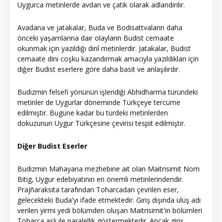
Uygurca metinlerde avdan ve çatik olarak adlandırılır.
Avadana ve jatakalar, Buda ve Bodisattvaların daha
önceki yaşamlarına dair olayların Budist cemaate
okunmak için yazıldığı dinî metinlerdir. Jatakalar, Budist
cemaate dini coşku kazandırmak amacıyla yazıldıkları için
diğer Budist eserlere göre daha basit ve anlaşılırdır.
Budizmin felsefi yönünün işlendiği Abhidharma türündeki
metinler de Uygurlar döneminde Türkçeye tercüme
edilmiştir. Bugüne kadar bu türdeki metinlerden
dokuzunun Uygur Türkçesine çevirisi tespit edilmiştir.
Diğer Budist Eserler
Budizmin Mahayana mezhebine ait olan Maitrisimit Nom
Bitig, Uygur edebiyatının en önemli metinlerindendir.
Prajñaraksita tarafından Toharcadan çevrilen eser,
gelecekteki Buda'yı ifade etmektedir. Giriş dışında ülüş adı
verilen yirmi yedi bölümden oluşan Maitrisimit'in bölümleri
Toharca aslı ile paralellik göstermektedir. Ancak giriş