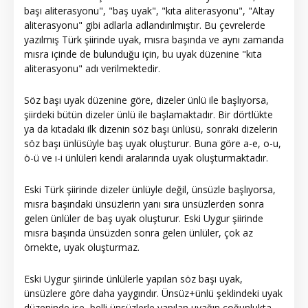
başı aliterasyonu", "baş uyak", "kıta aliterasyonu", "Altay
aliterasyonu" gibi adlarla adlandırılmıştır. Bu çevrelerde
yazılmış Türk şiirinde uyak, mısra başında ve aynı zamanda
mısra içinde de bulunduğu için, bu uyak düzenine "kıta
aliterasyonu" adı verilmektedir.
Söz başı uyak düzenine göre, dizeler ünlü ile başlıyorsa,
şiirdeki bütün dizeler ünlü ile başlamaktadır. Bir dörtlükte
ya da kıtadaki ilk dizenin söz başı ünlüsü, sonraki dizelerin
söz başı ünlüsüyle baş uyak oluşturur. Buna göre a-e, o-u,
ö-ü ve ı-i ünlüleri kendi aralarında uyak oluşturmaktadır.
Eski Türk şiirinde dizeler ünlüyle değil, ünsüzle başlıyorsa,
mısra başındaki ünsüzlerin yanı sıra ünsüzlerden sonra
gelen ünlüler de baş uyak oluşturur. Eski Uygur şiirinde
mısra başında ünsüzden sonra gelen ünlüler, çok az
örnekte, uyak oluşturmaz.
Eski Uygur şiirinde ünlülerle yapılan söz başı uyak,
ünsüzlere göre daha yaygındır. Ünsüz+ünlü şeklindeki uyak
düzeninde ise, belli ünsüzlerle yapılan uyağın çoğunlukta