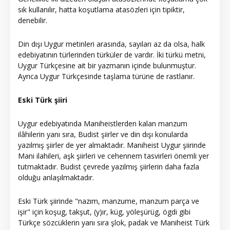
sık kullanılır, hatta koşutlama atasözleri için tipiktir,
denebilir.
Din dışı Uygur metinleri arasında, sayıları az da olsa, halk
edebiyatının türlerinden türküler de vardır. İki türkü metni,
Uygur Türkçesine ait bir yazmanın içinde bulunmuştur.
Ayrıca Uygur Türkçesinde taşlama türüne de rastlanır.
Eski Türk şiiri
Uygur edebiyatında Maniheistlerden kalan manzum
ilâhilerin yanı sıra, Budist şiirler ve din dışı konularda
yazılmış şiirler de yer almaktadır. Maniheist Uygur şiirinde
Mani ilahileri, aşk şiirleri ve cehennem tasvirleri önemli yer
tutmaktadır. Budist çevrede yazılmış şiirlerin daha fazla
olduğu anlaşılmaktadır.
Eski Türk şiirinde "nazım, manzume, manzum parça ve
işir" için koşug, takşut, (y)ır, küg, yöleşürüg, ögdi gibi
Türkçe sözcüklerin yanı sıra şlok, padak ve Maniheist Türk