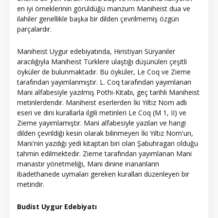
en iyi örneklerinin görüldüğü manzum Maniheist dua ve
ilahiler genellikle başka bir dilden çevrilmemiş özgün
parçalardır.
Maniheist Uygur edebiyatında, Hıristiyan Süryaniler
aracılığıyla Maniheist Türklere ulaştığı düşünülen çeşitli
öyküler de bulunmaktadır. Bu öyküler, Le Coq ve Zieme
tarafından yayımlanmıştır. L. Coq tarafından yayımlanan
Mani alfabesiyle yazılmış Pothi-Kitabı, geç tarihli Maniheist
metinlerdendir. Maniheist eserlerden İki Yıltız Nom adlı
eseri ve dini kurallarla ilgili metinleri Le Coq (M 1, II) ve
Zieme yayımlamıştır. Mani alfabesiyle yazılan ve hangi
dilden çevrildiği kesin olarak bilinmeyen İki Yıltız Nom'un,
Mani'nin yazdığı yedi kitaptan biri olan Şabuhragan olduğu
tahmin edilmektedir. Zieme tarafından yayımlanan Mani
manastır yönetmeliği, Mani dinine inananların
ibadethanede uymaları gereken kuralları düzenleyen bir
metindir.
Budist Uygur Edebiyatı