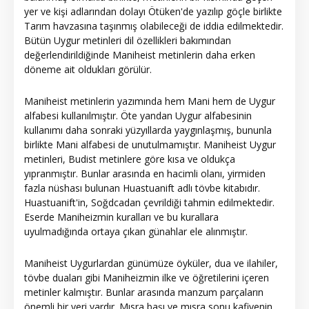
yer ve kişi adlarından dolayı Ötüken'de yazılıp göçle birlikte
Tarım havzasına taşınmış olabileceği de iddia edilmektedir.
Bütün Uygur metinleri dil özellikleri bakımından
değerlendirildiğinde Maniheist metinlerin daha erken
döneme ait oldukları görülür.
Maniheist metinlerin yazımında hem Mani hem de Uygur
alfabesi kullanılmıştır. Öte yandan Uygur alfabesinin
kullanımı daha sonraki yüzyıllarda yaygınlaşmış, bununla
birlikte Mani alfabesi de unutulmamıştır. Maniheist Uygur
metinleri, Budist metinlere göre kısa ve oldukça
yıpranmıştır. Bunlar arasında en hacimli olanı, yirmiden
fazla nüshası bulunan Huastuanift adlı tövbe kitabıdır.
Huastuanift'in, Soğdcadan çevrildiği tahmin edilmektedir.
Eserde Maniheizmin kuralları ve bu kurallara
uyulmadığında ortaya çıkan günahlar ele alınmıştır.
Maniheist Uygurlardan günümüze öyküler, dua ve ilahiler,
tövbe duaları gibi Maniheizmin ilke ve öğretilerini içeren
metinler kalmıştır. Bunlar arasında manzum parçaların
önemli bir yeri vardır. Mısra başı ve mısra sonu kafiyenin