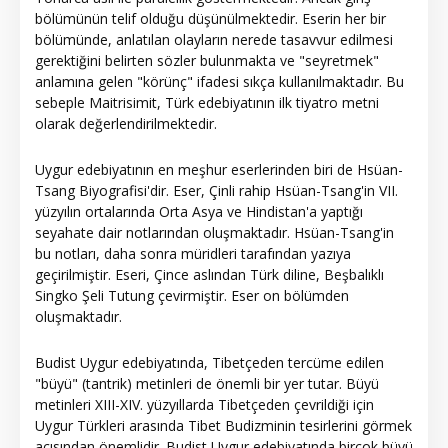
bölümünün telif olduğu düşünülmektedir. Eserin her bir
bölümünde, anlatılan olayların nerede tasavvur edilmesi
gerektiğini belirten sözler bulunmakta ve "seyretmek"
anlamına gelen "körünç" ifadesi sıkça kullanılmaktadır. Bu
sebeple Maitrisimit, Türk edebiyatının ilk tiyatro metni
olarak değerlendirilmektedir.
Uygur edebiyatının en meşhur eserlerinden biri de Hsüan-
Tsang Biyografisi'dir. Eser, Çinli rahip Hsüan-Tsang'in VII.
yüzyılın ortalarında Orta Asya ve Hindistan'a yaptığı
seyahate dair notlarından oluşmaktadır. Hsüan-Tsang'in
bu notları, daha sonra müridleri tarafından yazıya
geçirilmiştir. Eseri, Çince aslından Türk diline, Beşbalıklı
Singko Şeli Tutung çevirmiştir. Eser on bölümden
oluşmaktadır.
Budist Uygur edebiyatında, Tibetçeden tercüme edilen
"büyü" (tantrik) metinleri de önemli bir yer tutar. Büyü
metinleri XIII-XIV. yüzyıllarda Tibetçeden çevrildiği için
Uygur Türkleri arasında Tibet Budizminin tesirlerini görmek
açısından önemlidir. Budist Uygur edebiyatında birçok büyü