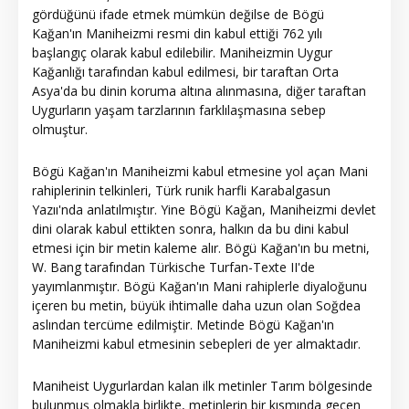
gördüğünü ifade etmek mümkün değilse de Bögü
Kağan'ın Maniheizmi resmi din kabul ettiği 762 yılı
başlangıç olarak kabul edilebilir. Maniheizmin Uygur
Kağanlığı tarafından kabul edilmesi, bir taraftan Orta
Asya'da bu dinin koruma altına alınmasına, diğer taraftan
Uygurların yaşam tarzlarının farklılaşmasına sebep
olmuştur.
Bögü Kağan'ın Maniheizmi kabul etmesine yol açan Mani
rahiplerinin telkinleri, Türk runik harfli Karabalgasun
Yazıı'nda anlatılmıştır. Yine Bögü Kağan, Maniheizmi devlet
dini olarak kabul ettikten sonra, halkın da bu dini kabul
etmesi için bir metin kaleme alır. Bögü Kağan'ın bu metni,
W. Bang tarafından Türkische Turfan-Texte II'de
yayımlanmıştır. Bögü Kağan'ın Mani rahiplerle diyaloğunu
içeren bu metin, büyük ihtimalle daha uzun olan Soğdea
aslından tercüme edilmiştir. Metinde Bögü Kağan'ın
Maniheizmi kabul etmesinin sebepleri de yer almaktadır.
Maniheist Uygurlardan kalan ilk metinler Tarım bölgesinde
bulunmuş olmakla birlikte, metinlerin bir kısmında geçen