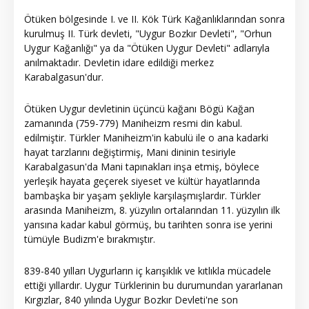
Ötüken bölgesinde I. ve II. Kök Türk Kağanlıklarından sonra
kurulmuş II. Türk devleti, "Uygur Bozkır Devleti", "Orhun
Uygur Kağanlığı" ya da "Ötüken Uygur Devleti" adlarıyla
anılmaktadır. Devletin idare edildiği merkez
Karabalgasun'dur.
Ötüken Uygur devletinin üçüncü kağanı Bögü Kağan
zamanında (759-779) Maniheizm resmi din kabul.
edilmiştir. Türkler Maniheizm'in kabulü ile o ana kadarki
hayat tarzlarını değiştirmiş, Mani dininin tesiriyle
Karabalgasun'da Mani tapınakları inşa etmiş, böylece
yerleşik hayata geçerek siyeset ve kültür hayatlarında
bambaşka bir yaşam şekliyle karşılaşmışlardır. Türkler
arasında Maniheizm, 8. yüzyılın ortalarından 11. yüzyılın ilk
yarısına kadar kabul görmüş, bu tarihten sonra ise yerini
tümüyle Budizm'e bırakmıştır.
839-840 yılları Uygurların iç karışıklık ve kıtlıkla mücadele
ettiği yıllardır. Uygur Türklerinin bu durumundan yararlanan
Kırgızlar, 840 yılında Uygur Bozkır Devleti'ne son