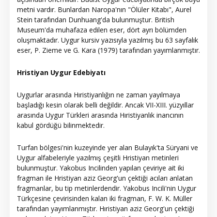
metni vardır. Bunlardan Naropa'nın "Ölüler Kitabı", Aurel
Stein tarafından Dunhuang'da bulunmuştur. British
Museum'da muhafaza edilen eser, dört ayrı bölümden
oluşmaktadır. Uygur kursiv yazısıyla yazılmış bu 63 sayfalık
eser, P. Zieme ve G. Kara (1979) tarafından yayımlanmıştır.
Hristiyan Uygur Edebiyatı
Uygurlar arasında Hıristiyanlığın ne zaman yayılmaya
başladığı kesin olarak belli değildir. Ancak VII-XIII. yüzyıllar
arasında Uygur Türkleri arasında Hıristiyanlık inancının
kabul gördüğü bilinmektedir.
Turfan bölgesi'nin kuzeyinde yer alan Bulayık'ta Süryani ve
Uygur alfabeleriyle yazılmış çeşitli Hristiyan metinleri
bulunmuştur. Yakobus Incilinden yapılan çeviriye ait iki
fragman ile Hristiyan aziz Georg'un çektiği acıları anlatan
fragmanlar, bu tip metinlerdendir. Yakobus Incili'nin Uygur
Türkçesine çevirisinden kalan iki fragman, F. W. K. Müller
tarafından yayımlanmıştır. Hıristiyan aziz Georg'un çektiği