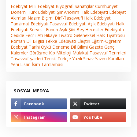
Edebiyat
Milli Edebiyat
Biyografi
Sanatçılar
Cumhuriyet
Dönemi Türk Edebiyatı
Şiir
Anonim Halk Edebiyatı
Edebiyat
Akımları
Nazım Biçimi
Dinî-Tasavvufî Halk Edebiyatı
Tanzimat Edebiyatı
Tasavvuf Edebiyatı
Aşık Edebiyatı
Halk
Edebiyatı
Servet-i Fünun
Aşık Şiiri
Beş Hececiler
Edebiyat-ı
Cedide
Fecr-i Ati
Hikaye
Tiyatro
Geleneksel Halk Tiyatrosu
Roman
Dil Bilgisi
Tekke Edebiyatı
Eleştiri
Eğitim-Öğretim
Edebiyat Tarihi
Öykü
Deneme
Dil Bilimi
Gazete
Genç
Kalemler
Görüşme
Kip
Mitoloji
Mülakat
Tasavvuf Terimleri
Tasavvuf şairleri
Tenkit
Türkçe
Yazılı Sınav
Yazım Kuralları
Yeni Lisan
İsim Tamlaması
SOSYAL MEDYA