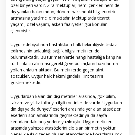
özel bir yeri vardır. Zira mektuplar, hem içerikleri hem de
dış yapıları bakımından, dönem hakkındaki bilgilerimizin
artmasına yardımcı olmaktadır. Mektuplarda ticaret
yaşamı, özel yaşam, askeri faaliyetler gibi konular
işlenmiştir.
Uygur edebiyatında hastalıkların halk hekimliğiyle tedavi
edilmesinin anlatıldığı sağlık bilgisi metinleri de
bulunmaktadır. Bu tür metinlerde hangi hastalığa karşı ne
tür bir ilacın alınması gerektiği ve bu ilaçların hazırlanma
yolları anlatılmaktadır. Bu metinlerde geçen alıntı
sözcükler, Uygur halk hekimliğindeki Hint tesirini
göstermektedir.
Uygurlardan kalan din dışı metinler arasında, gök bilim,
takvim ve yıldız fallarıyla ilgili metinler de vardır. Uygurların
din dışı ya da dünyevî eserleri arasında yer alan atasözleri,
eserlerin sonlamalarında geçmektedir ya da sayfa
kenarlarındaki boş yerlere yazılmıştır. Uygur metinleri
arasında yalnızca atasözlerini ele alan bir metin yoktur.
Genellikle iki dizeden oluşan atasözlerinde koşutlama çok