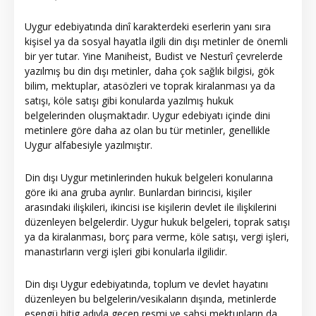
Uygur edebiyatında dinî karakterdeki eserlerin yanı sıra
kişisel ya da sosyal hayatla ilgili din dışı metinler de önemli
bir yer tutar. Yine Maniheist, Budist ve Nesturî çevrelerde
yazılmış bu din dışı metinler, daha çok sağlık bilgisi, gök
bilim, mektuplar, atasözleri ve toprak kiralanması ya da
satışı, köle satışı gibi konularda yazılmış hukuk
belgelerinden oluşmaktadır. Uygur edebiyatı içinde dini
metinlere göre daha az olan bu tür metinler, genellikle
Uygur alfabesiyle yazılmıştır.
Din dışı Uygur metinlerinden hukuk belgeleri konularına
göre iki ana gruba ayrılır. Bunlardan birincisi, kişiler
arasındaki ilişkileri, ikincisi ise kişilerin devlet ile ilişkilerini
düzenleyen belgelerdir. Uygur hukuk belgeleri, toprak satışı
ya da kiralanması, borç para verme, köle satışı, vergi işleri,
manastırların vergi işleri gibi konularla ilgilidir.
Din dışı Uygur edebiyatında, toplum ve devlet hayatını
düzenleyen bu belgelerin/vesikaların dışında, metinlerde
esengü bitig adıyla geçen resmi ve şahsi mektupların da