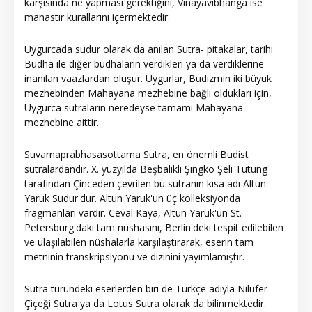
karşısında ne yapması gerektiğini, Vinayavibhanga ise
manastır kurallarını içermektedir.
Uygurcada sudur olarak da anılan Sutra- pitakalar, tarihi
Budha ile diğer budhaların verdikleri ya da verdiklerine
inanılan vaazlardan oluşur. Uygurlar, Budizmin iki büyük
mezhebinden Mahayana mezhebine bağlı oldukları için,
Uygurca sutraların neredeyse tamamı Mahayana
mezhebine aittir.
Suvarnaprabhasasottama Sutra, en önemli Budist
sutralardandır. X. yüzyılda Beşbalıklı Şingko Şeli Tutung
tarafından Çinceden çevrilen bu sutranın kısa adı Altun
Yaruk Sudur'dur. Altun Yaruk'un üç kolleksiyonda
fragmanları vardır. Ceval Kaya, Altun Yaruk'un St.
Petersburg'daki tam nüshasını, Berlin'deki tespit edilebilen
ve ulaşılabilen nüshalarla karşılaştırarak, eserin tam
metninin transkripsiyonu ve dizinini yayımlamıştır.
Sutra türündeki eserlerden biri de Türkçe adıyla Nilüfer
Çiçeği Sutra ya da Lotus Sutra olarak da bilinmektedir.