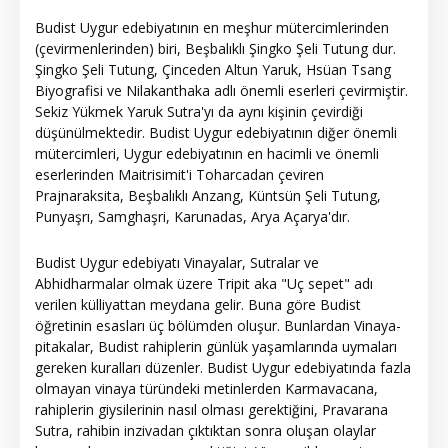
Budist Uygur edebiyatının en meşhur mütercimlerinden
(çevirmenlerinden) biri, Beşbalıklı Şingko Şeli Tutung dur.
Şingko Şeli Tutung, Çinceden Altun Yaruk, Hsüan Tsang
Biyografisi ve Nilakanthaka adlı önemli eserleri çevirmiştir.
Sekiz Yükmek Yaruk Sutra'yı da aynı kişinin çevirdiği
düşünülmektedir. Budist Uygur edebiyatının diğer önemli
mütercimleri, Uygur edebiyatının en hacimli ve önemli
eserlerinden Maitrisimit'i Toharcadan çeviren
Prajnaraksita, Beşbalıklı Anzang, Küntsün Şeli Tutung,
Punyaşrı, Samghaşri, Karunadas, Arya Açarya'dır.
Budist Uygur edebiyatı Vinayalar, Sutralar ve
Abhidharmalar olmak üzere Tripit aka "Uç sepet" adı
verilen külliyattan meydana gelir. Buna göre Budist
öğretinin esasları üç bölümden oluşur. Bunlardan Vinaya-
pitakalar, Budist rahiplerin günlük yaşamlarında uymaları
gereken kuralları düzenler. Budist Uygur edebiyatında fazla
olmayan vinaya türündeki metinlerden Karmavacana,
rahiplerin giysilerinin nasıl olması gerektiğini, Pravarana
Sutra, rahibin inzivadan çıktıktan sonra oluşan olaylar