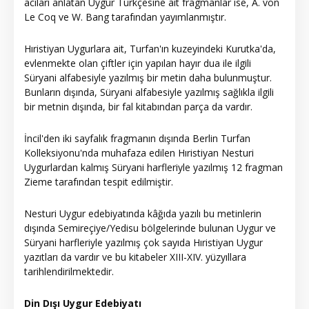
acıları anlatan Uygur Türkçesine ait fragmanlar ise, A. von
Le Coq ve W. Bang tarafından yayımlanmıştır.
Hıristiyan Uygurlara ait, Turfan'ın kuzeyindeki Kurutka'da,
evlenmekte olan çiftler için yapılan hayır dua ile ilgili
Süryani alfabesiyle yazılmış bir metin daha bulunmuştur.
Bunların dışında, Süryani alfabesiyle yazılmış sağlıkla ilgili
bir metnin dışında, bir fal kitabından parça da vardır.
İncil'den iki sayfalık fragmanın dışında Berlin Turfan
Kolleksiyonu'nda muhafaza edilen Hıristiyan Nesturi
Uygurlardan kalmış Süryani harfleriyle yazılmış 12 fragman
Zieme tarafından tespit edilmiştir.
Nesturi Uygur edebiyatında kâğıda yazılı bu metinlerin
dışında Semireçiye/Yedisu bölgelerinde bulunan Uygur ve
Süryani harfleriyle yazılmış çok sayıda Hıristiyan Uygur
yazıtları da vardır ve bu kitabeler XIII-XIV. yüzyıllara
tarihlendirilmektedir.
Din Dışı Uygur Edebiyatı