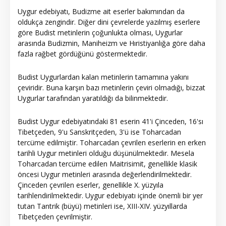
Uygur edebiyatı, Budizme ait eserler bakımından da
oldukça zengindir. Diğer dini çevrelerde yazılmış eserlere
göre Budist metinlerin çoğunlukta olması, Uygurlar
arasında Budizmin, Maniheizm ve Hıristiyanlığa göre daha
fazla rağbet gördüğünü göstermektedir.
Budist Uygurlardan kalan metinlerin tamamına yakını
çeviridir. Buna karşın bazı metinlerin çeviri olmadığı, bizzat
Uygurlar tarafından yaratıldığı da bilinmektedir.
Budist Uygur edebiyatındaki 81 eserin 41'i Çinceden, 16'sı
Tibetçeden, 9'u Sanskritçeden, 3'ü ise Toharcadan
tercüme edilmiştir. Toharcadan çevrilen eserlerin en erken
tarihli Uygur metinleri olduğu düşünülmektedir. Mesela
Toharcadan tercüme edilen Maitrisimit, genellikle klasik
öncesi Uygur metinleri arasında değerlendirilmektedir.
Çinceden çevrilen eserler, genellikle X. yüzyıla
tarihlendirilmektedir. Uygur edebiyatı içinde önemli bir yer
tutan Tantrik (büyü) metinleri ise, XIII-XIV. yüzyıllarda
Tibetçeden çevrilmiştir.