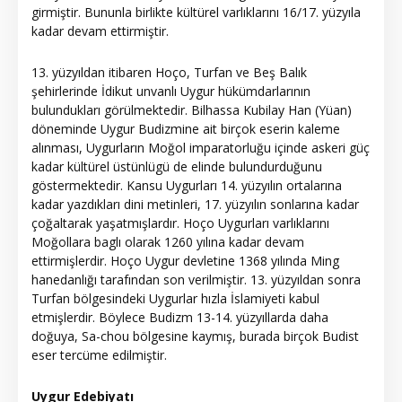
girmiştir. Bununla birlikte kültürel varlıklarını 16/17. yüzyıla
kadar devam ettirmiştir.
13. yüzyıldan itibaren Hoço, Turfan ve Beş Balık
şehirlerinde İdikut unvanlı Uygur hükümdarlarının
bulundukları görülmektedir. Bilhassa Kubilay Han (Yüan)
döneminde Uygur Budizmine ait birçok eserin kaleme
alınması, Uygurların Moğol imparatorluğu içinde askeri güç
kadar kültürel üstünlügü de elinde bulundurduğunu
göstermektedir. Kansu Uygurları 14. yüzyılın ortalarına
kadar yazdıkları dini metinleri, 17. yüzyılın sonlarına kadar
çoğaltarak yaşatmışlardır. Hoço Uygurları varlıklarını
Moğollara baglı olarak 1260 yılına kadar devam
ettirmişlerdir. Hoço Uygur devletine 1368 yılında Ming
hanedanlığı tarafından son verilmiştir. 13. yüzyıldan sonra
Turfan bölgesindeki Uygurlar hızla İslamiyeti kabul
etmişlerdir. Böylece Budizm 13-14. yüzyıllarda daha
doğuya, Sa-chou bölgesine kaymış, burada birçok Budist
eser tercüme edilmiştir.
Uygur Edebiyatı