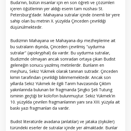
Buda'nın, bütün insanlar için en son öğreti ve çözümleri
içeren öğütlerinin yer aldığı eserin tam nüshası St.
Petersburg'dadır. Mahayana sutralar içinde önemli bir yere
sahip olan bu metnin X. yüzyılda Çinceden çevrildiği
düşünülmektedir.
Budizmin Mahayana ve Mahayana-dışı mezheplerine ait
bu sutraların dışında, Çinceden çevrilmiş "uydurma
sutralar" (apokryphal) da vardır. Bu uydurma sutralar,
Budizmde olmayan ancak sonradan ortaya çıkan Budist
geleneğin sonucu yazılmış metinlerdir. Bunların en
meşhuru, Sekiz Yükmek olarak tanınan sutradır. Çinceden
kimin tarafından çevrildiği bilinmemektedir. Ancak son
yıllarda Sekiz Yükmek ile ilgili Tarım havzasında Çıktım
yakınlarında bulunan bir fragmanda Şingko Şeli Tutung
isminin geçtiği bir kolofon bulunmuştur. Sekiz Yükmek'in
10. yüzyılda çevrilen fragmanlarının yanı sıra XIII. yüzyıla ait
baskı yazı fragmanları da vardır.
Budist literatürde avadana (anlatılar) ve jataka (öyküler)
türündeki eserler de sutralar içinde yer almaktadır. Bunlar