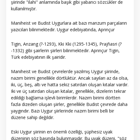
şiirinde "ilahi" anlamında başık gibi yabancı sözcükler de
kullanılmıştır.
Maniheist ve Budist Uygurlara ait bazı manzum parçaların
yazıcıları bilinmektedir. Uygur edebiyatında, Aprınçur
Tigin, Anzang (?-1293), Kki Kki (1295-1345), Prajñasri (?
-1332) gibi şairlerin şiirleri bilinmektedir. Aprınçur Tigin,
Türk edebiyatının ilk şairidir.
Maniheist ve Budist çevrelerde yazılmış Uygur şiirinde,
nazım birimi genellikle dörtlüktür. Ancak sayıları az da olsa,
iki, üç, beş, altı ve hatta sekiz satırdan oluşan kıtalar vardır.
Iki ve üç satırdan oluşan kıtalar, genellikle, dizelerin tekrar
edildiği bağlama işlevli birimlerdir. Nazım birimi dörtten
fazla dizeden oluşan şiirler, genellikle Budist çevrede daha
yaygındır. Bazı Uygur şiirlerinde nazım birimi belli bir
düzene sahip değildir.
Eski Uygur şiirinin en önemli özelliği, şüphesiz uyak
düzeninin söz başında bulunmasıdır. Bu uyak düzeni, "söz