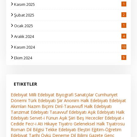
Kasım 2025
1
Şubat 2025
2
Ocak 2025
1
Aralık 2024
4
Kasım 2024
13
2
Ekim 2024
9
ETIKETLER
Edebiyat
Milli Edebiyat
Biyografi
Sanatçılar
Cumhuriyet
Dönemi Türk Edebiyatı
Şiir
Anonim Halk Edebiyatı
Edebiyat
Akımları
Nazım Biçimi
Dinî-Tasavvufî Halk Edebiyatı
Tanzimat Edebiyatı
Tasavvuf Edebiyatı
Aşık Edebiyatı
Halk
Edebiyatı
Servet-i Fünun
Aşık Şiiri
Beş Hececiler
Edebiyat-ı
Cedide
Fecr-i Ati
Hikaye
Tiyatro
Geleneksel Halk Tiyatrosu
Roman
Dil Bilgisi
Tekke Edebiyatı
Eleştiri
Eğitim-Öğretim
Edebiyat Tarihi
Öykü
Deneme
Dil Bilimi
Gazete
Genç