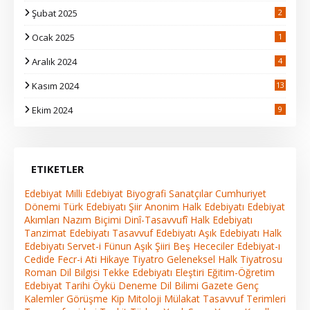
Şubat 2025
2
Ocak 2025
1
Aralık 2024
4
Kasım 2024
13
2
Ekim 2024
9
ETIKETLER
Edebiyat
Milli Edebiyat
Biyografi
Sanatçılar
Cumhuriyet
Dönemi Türk Edebiyatı
Şiir
Anonim Halk Edebiyatı
Edebiyat
Akımları
Nazım Biçimi
Dinî-Tasavvufî Halk Edebiyatı
Tanzimat Edebiyatı
Tasavvuf Edebiyatı
Aşık Edebiyatı
Halk
Edebiyatı
Servet-i Fünun
Aşık Şiiri
Beş Hececiler
Edebiyat-ı
Cedide
Fecr-i Ati
Hikaye
Tiyatro
Geleneksel Halk Tiyatrosu
Roman
Dil Bilgisi
Tekke Edebiyatı
Eleştiri
Eğitim-Öğretim
Edebiyat Tarihi
Öykü
Deneme
Dil Bilimi
Gazete
Genç
Kalemler
Görüşme
Kip
Mitoloji
Mülakat
Tasavvuf Terimleri