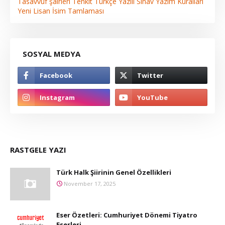
Tasavvuf şairleri
Tenkit
Türkçe
Yazılı Sınav
Yazım Kuralları
Yeni Lisan
İsim Tamlaması
SOSYAL MEDYA
RASTGELE YAZI
Türk Halk Şiirinin Genel Özellikleri
November 17, 2025
Eser Özetleri: Cumhuriyet Dönemi Tiyatro
Eserleri