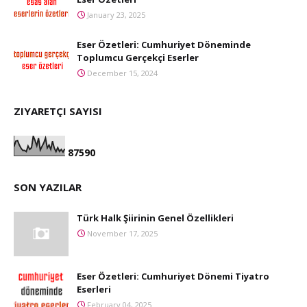
January 23, 2025
Eser Özetleri: Cumhuriyet Döneminde
Toplumcu Gerçekçi Eserler
December 15, 2024
ZIYARETÇI SAYISI
8
7
5
9
0
SON YAZILAR
Türk Halk Şiirinin Genel Özellikleri
November 17, 2025
Eser Özetleri: Cumhuriyet Dönemi Tiyatro
Eserleri
February 04, 2025