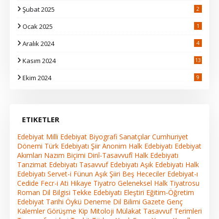
Şubat 2025
2
Ocak 2025
1
Aralık 2024
4
Kasım 2024
13
2
Ekim 2024
9
ETIKETLER
Edebiyat
Milli Edebiyat
Biyografi
Sanatçılar
Cumhuriyet
Dönemi Türk Edebiyatı
Şiir
Anonim Halk Edebiyatı
Edebiyat
Akımları
Nazım Biçimi
Dinî-Tasavvufî Halk Edebiyatı
Tanzimat Edebiyatı
Tasavvuf Edebiyatı
Aşık Edebiyatı
Halk
Edebiyatı
Servet-i Fünun
Aşık Şiiri
Beş Hececiler
Edebiyat-ı
Cedide
Fecr-i Ati
Hikaye
Tiyatro
Geleneksel Halk Tiyatrosu
Roman
Dil Bilgisi
Tekke Edebiyatı
Eleştiri
Eğitim-Öğretim
Edebiyat Tarihi
Öykü
Deneme
Dil Bilimi
Gazete
Genç
Kalemler
Görüşme
Kip
Mitoloji
Mülakat
Tasavvuf Terimleri