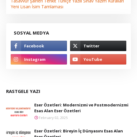
Tasavvuf şairleri
Tenkit
Türkçe
Yazılı Sınav
Yazım Kuralları
Yeni Lisan
İsim Tamlaması
SOSYAL MEDYA
RASTGELE YAZI
Eser Özetleri: Modernizmi ve Postmodernizmi
Esas Alan Eser Özetleri
February 02, 2025
Eser Özetleri: Bireyin İç Dünyasını Esas Alan
Eser Özetleri