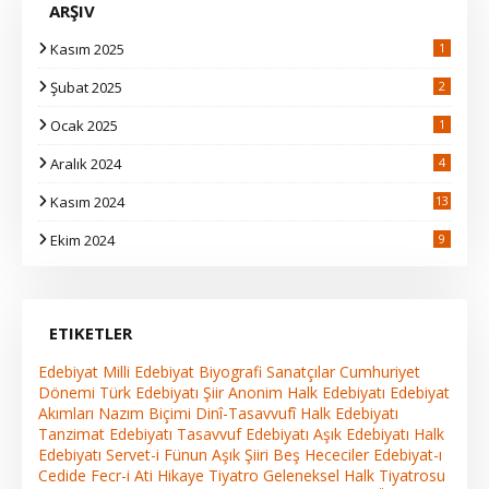
ARŞIV
Kasım 2025
1
Şubat 2025
2
Ocak 2025
1
Aralık 2024
4
Kasım 2024
13
2
Ekim 2024
9
ETIKETLER
Edebiyat
Milli Edebiyat
Biyografi
Sanatçılar
Cumhuriyet
Dönemi Türk Edebiyatı
Şiir
Anonim Halk Edebiyatı
Edebiyat
Akımları
Nazım Biçimi
Dinî-Tasavvufî Halk Edebiyatı
Tanzimat Edebiyatı
Tasavvuf Edebiyatı
Aşık Edebiyatı
Halk
Edebiyatı
Servet-i Fünun
Aşık Şiiri
Beş Hececiler
Edebiyat-ı
Cedide
Fecr-i Ati
Hikaye
Tiyatro
Geleneksel Halk Tiyatrosu