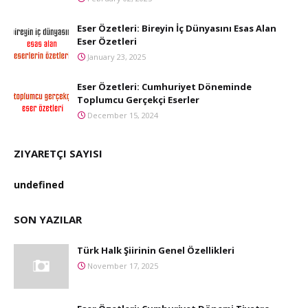
Eser Özetleri: Bireyin İç Dünyasını Esas Alan
Eser Özetleri
January 23, 2025
Eser Özetleri: Cumhuriyet Döneminde
Toplumcu Gerçekçi Eserler
December 15, 2024
ZIYARETÇI SAYISI
u
n
d
e
f
n
e
d
SON YAZILAR
Türk Halk Şiirinin Genel Özellikleri
November 17, 2025