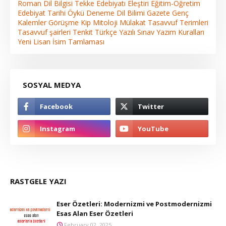
Roman
Dil Bilgisi
Tekke Edebiyatı
Eleştiri
Eğitim-Öğretim
Edebiyat Tarihi
Öykü
Deneme
Dil Bilimi
Gazete
Genç
Kalemler
Görüşme
Kip
Mitoloji
Mülakat
Tasavvuf Terimleri
Tasavvuf şairleri
Tenkit
Türkçe
Yazılı Sınav
Yazım Kuralları
Yeni Lisan
İsim Tamlaması
SOSYAL MEDYA
RASTGELE YAZI
Eser Özetleri: Modernizmi ve Postmodernizmi
Esas Alan Eser Özetleri
February 02, 2025